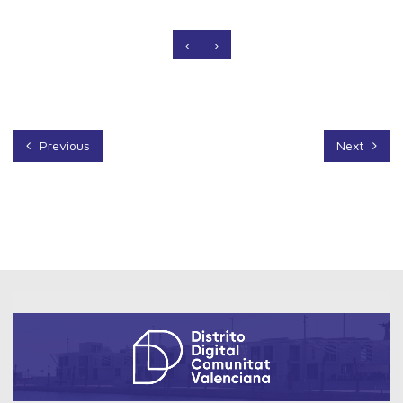
‹
›
Previous
Next